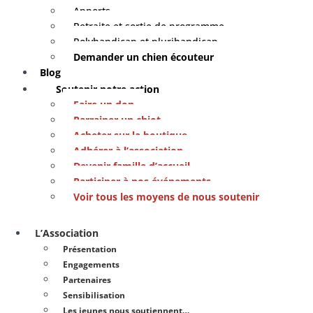
Apports
Retraite et sortie de programme
Polyhandicap et plurihandicap
Demander un chien écouteur
Blog
Soutenir notre action
Faire un don
Parrainer un chiot
Acheter sur la boutique
Adhérer à l’association
Devenir famille d’accueil
Participer à nos événements
Voir tous les moyens de nous soutenir
L’Association
Présentation
Engagements
Partenaires
Sensibilisation
Les jeunes nous soutiennent…