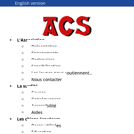
English version
L'Association
Présentation
Engagements
Partenaires
Sensibilisation
Les jeunes nous soutiennent…
Nous contacter
La surdité
Causes
Conséquences
Accessibilité
Aides
Les chiens écouteurs
Races utilisées
Education