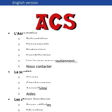
English version
L'Association
Présentation
Engagements
Partenaires
Sensibilisation
Les jeunes nous soutiennent…
Nous contacter
La surdité
Causes
Conséquences
Accessibilité
Aides
Les chiens écouteurs
Races utilisées
Education