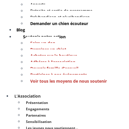
Apports
Retraite et sortie de programme
Polyhandicap et plurihandicap
Demander un chien écouteur
Blog
Soutenir notre action
Faire un don
Parrainer un chiot
Acheter sur la boutique
Adhérer à l’association
Devenir famille d’accueil
Participer à nos événements
Voir tous les moyens de nous soutenir
L’Association
Présentation
Engagements
Partenaires
Sensibilisation
Les jeunes nous soutiennent…