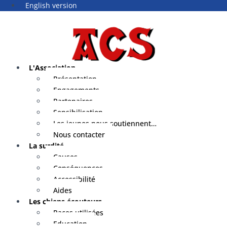
English version
L'Association
Présentation
Engagements
Partenaires
Sensibilisation
Les jeunes nous soutiennent…
Nous contacter
La surdité
Causes
Conséquences
Accessibilité
Aides
Les chiens écouteurs
Races utilisées
Education