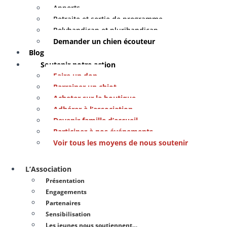
Apports
Retraite et sortie de programme
Polyhandicap et plurihandicap
Demander un chien écouteur
Blog
Soutenir notre action
Faire un don
Parrainer un chiot
Acheter sur la boutique
Adhérer à l’association
Devenir famille d’accueil
Participer à nos événements
Voir tous les moyens de nous soutenir
L’Association
Présentation
Engagements
Partenaires
Sensibilisation
Les jeunes nous soutiennent…