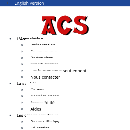
English version
L'Association
Présentation
Engagements
Partenaires
Sensibilisation
Les jeunes nous soutiennent…
Nous contacter
La surdité
Causes
Conséquences
Accessibilité
Aides
Les chiens écouteurs
Races utilisées
Education