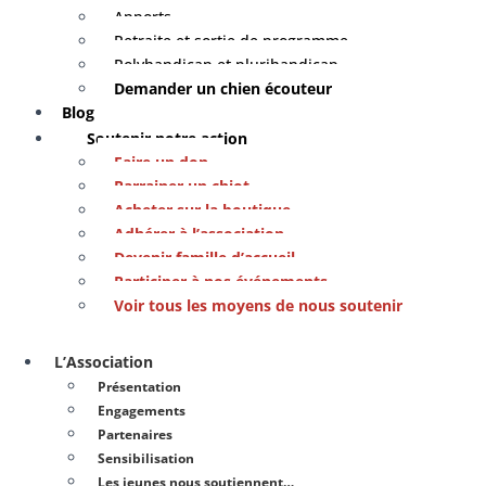
Apports
Retraite et sortie de programme
Polyhandicap et plurihandicap
Demander un chien écouteur
Blog
Soutenir notre action
Faire un don
Parrainer un chiot
Acheter sur la boutique
Adhérer à l’association
Devenir famille d’accueil
Participer à nos événements
Voir tous les moyens de nous soutenir
L’Association
Présentation
Engagements
Partenaires
Sensibilisation
Les jeunes nous soutiennent…