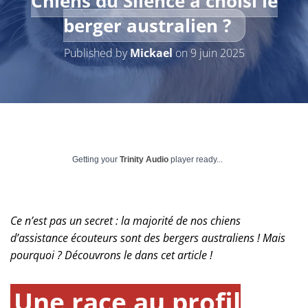
Chiens du Silence a choisi le
berger australien ?
Published by
Mickael
on
9 juin 2025
Getting your
Trinity Audio
player ready...
Ce n’est pas un secret : la majorité de nos chiens
d’assistance écouteurs sont des bergers australiens ! Mais
pourquoi ? Découvrons le dans cet article !
Une race au profil