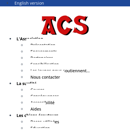
English version
L'Association
Présentation
Engagements
Partenaires
Sensibilisation
Les jeunes nous soutiennent…
Nous contacter
La surdité
Causes
Conséquences
Accessibilité
Aides
Les chiens écouteurs
Races utilisées
Education