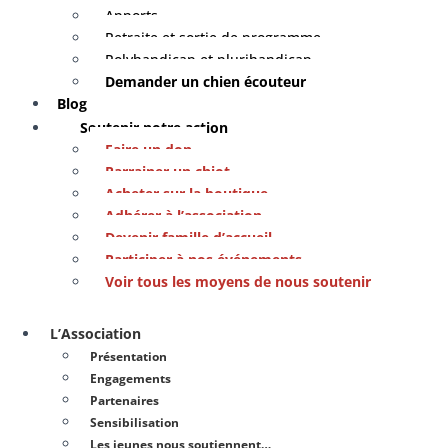
Apports
Retraite et sortie de programme
Polyhandicap et plurihandicap
Demander un chien écouteur
Blog
Soutenir notre action
Faire un don
Parrainer un chiot
Acheter sur la boutique
Adhérer à l’association
Devenir famille d’accueil
Participer à nos événements
Voir tous les moyens de nous soutenir
L’Association
Présentation
Engagements
Partenaires
Sensibilisation
Les jeunes nous soutiennent…