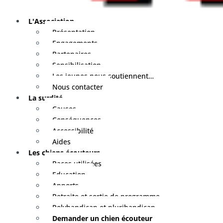
L'Association
Présentation
Engagements
Partenaires
Sensibilisation
Les jeunes nous soutiennent…
Nous contacter
La surdité
Causes
Conséquences
Accessibilité
Aides
Les chiens écouteurs
Races utilisées
Education
Apports
Retraite et sortie de programme
Polyhandicap et plurihandicap
Demander un chien écouteur