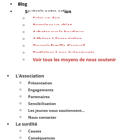
Blog
Soutenir notre action
Faire un don
Parrainer un chiot
Acheter sur la boutique
Adhérer à l’association
Devenir famille d’accueil
Participer à nos événements
Voir tous les moyens de nous soutenir
L’Association
Présentation
Engagements
Partenaires
Sensibilisation
Les jeunes nous soutiennent…
Nous contacter
La surdité
Causes
Conséquences