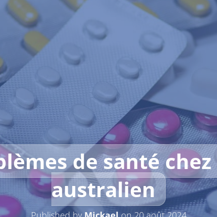
blèmes de santé chez 
australien
Published by
Mickael
on
20 août 2024