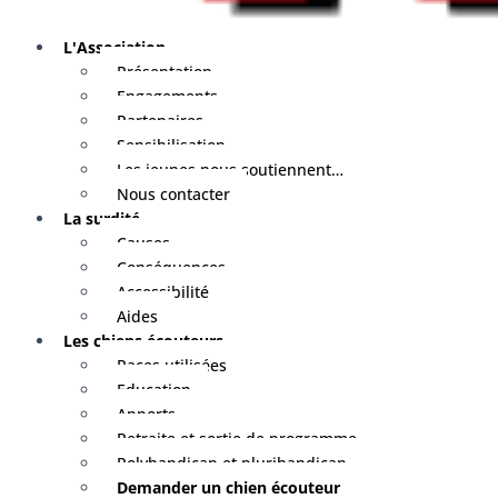
L'Association
Présentation
Engagements
Partenaires
Sensibilisation
Les jeunes nous soutiennent…
Nous contacter
La surdité
Causes
Conséquences
Accessibilité
Aides
Les chiens écouteurs
Races utilisées
Education
Apports
Retraite et sortie de programme
Polyhandicap et plurihandicap
Demander un chien écouteur