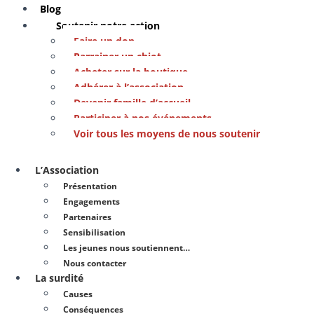
Blog
Soutenir notre action
Faire un don
Parrainer un chiot
Acheter sur la boutique
Adhérer à l’association
Devenir famille d’accueil
Participer à nos événements
Voir tous les moyens de nous soutenir
L’Association
Présentation
Engagements
Partenaires
Sensibilisation
Les jeunes nous soutiennent…
Nous contacter
La surdité
Causes
Conséquences